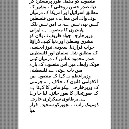
منصوبے کو مکمل طور پرمسترد کر
دیا. صدر حسن روحانی کے مشیر کے
مطابق اسرائیل اور امریکا کے درمیان
ہونے والے اس معاہدے میں فلسطین
کہیں بھی نہیں ہے، یہ امن نہیں بلکہ
پابندیوں کا منصوبہ ہے.ایرانی
وزیرخارجہ جواد ظریف نے پلان کو
مشرق وسطیٰ اور دنیا کیلیے ڈراؤنا
خواب قراردیا. سعودی نیوز ایجنسی
کے مطابق شاہ سلمان اور فلسطینی
صدر محمود عباس کے درمیان ٹیلی
فونک رابطے میں اس منصوبے کے بارے
میں بات ہوئی ہے.فلسطینی
وزیراعظم نے کہا کہ منصوبہ بین
الاقوامی قانون کے خلاف ہے. جرمنی
کے وزیرخارجہ ہیکو ماس کا کہنا ہے
کہ صورتحال کا بغور جائزہ لیا جا رہا
ہے. برطانوی سیکرٹری خارجہ
ڈومینک راب نے تجویزکو سنجیدہ قرار
دیا.