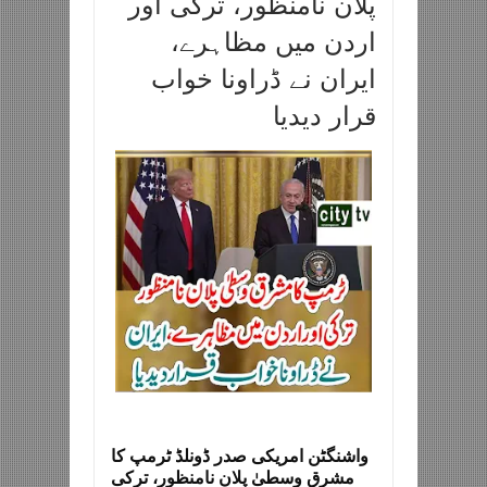
پلان نامنظور، ترکی اور
اردن میں مظاہرے،
ایران نے ڈراونا خواب
قرار دیدیا
واشنگٹن امریکی صدر ڈونلڈ ٹرمپ کا
مشرق وسطیٰ پلان نامنظور، ترکی