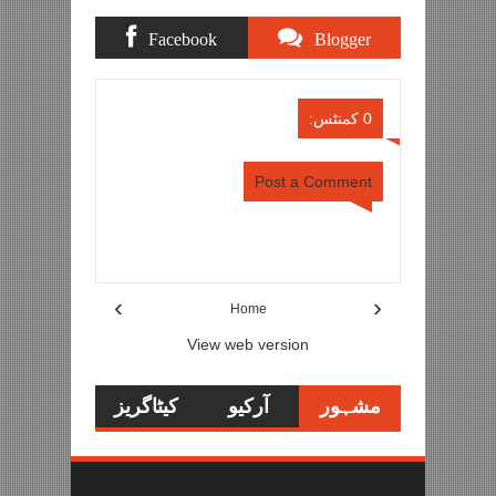
Facebook
Blogger
Comments
Comments
0 کمنٹس:
Post a Comment
Item Reviewed:
ٹرمپ کا مشرق وسطیٰ پلان
نامنظور، ترکی اور اردن میں مظاہرے، ایران نے ڈراونا
خواب قرار دیدیا
Rating:
Danish Ali
Reviewed By:
5
›
‹
Home
View web version
مشہور
آرکیو
کیٹاگریز
تحاریر