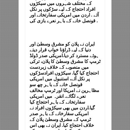
کے مختلف شہروں میں سیکڑوں
افراد احتجاج کے لیے سڑکوں پر نکل
آئے . اردن میں امریکی سفارتخانے اور
قونصل خانے کے باہر نعرے بازی کی .
ایران نے پلان کو مشرق وسطیٰ اور
دنیا کے لیے ڈراؤنا خواب قرار دیتے
ہوئے مسترد کر دیا.امریکی صدر ڈولڈ
ٹرمپ کا مشرق وسطیٰ کا پلان، ترکی
میں منصوبے کے خلاف زبردست
احتجاج کیا گیا. سیکڑوں افرادسڑکوں
پر نکل آئے، استنبول میں امریکی
قونصل خانے کے باہر چھ سو
مظاہرین نے امریکا اور ٹرمپ مخالف
نعرے لگائے. انقرہ میں امریکی
سفارتخانے کے باہر احتجاج کیا
گیا.اردن میں بھی سیکڑوں افراد نے
امریکی سفارخانے کے باہر صدر
ٹرمپ کے مشرق وسطیٰ پلان کے
خلاف احتجاج کیا. ایران نے بھی اس