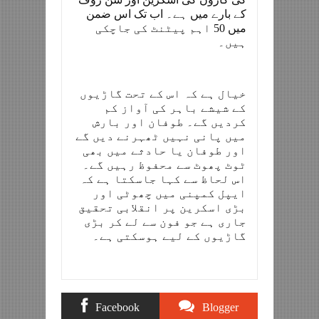
کے بارے میں ہے۔ اب تک اس ضمن
میں 50 اہم پیٹنٹ کی جاچکی
ہیں۔
خیال ہے کہ اس کے تحت گاڑیوں
کے شیشے باہر کی آواز کم
کردیں گے۔ طوفان اور بارش
میں پانی نہیں ٹھہرنے دیں گے
اور طوفان یا حادثے میں بھی
ٹوٹ پھوٹ سے محفوظ رہیں گے۔
اس لحاظ سے کہا جاسکتا ہے کہ
ایپل کمپنی میں چھوٹی اور
بڑی اسکرین پر انقلابی تحقیق
جاری ہے جو فون سے لے کر بڑی
گاڑیوں کے لیے ہوسکتی ہے۔
Facebook
Blogger