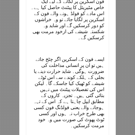
فون اسکرین پر لگانے کے لیے ایک
خاص مٹیریئل کا پیٹنٹ حاصل کیا ہے۔
اس مادے کو فولڈ ہونے والے فون کے
اسکرین پر لگایا جائے تو وہ خراشوں
کو دور کرسکیں گے اور شاید وہ
شکستہ شیشے کی ازخود مرمت بھی
کرسکیں گے۔
ایسے فون کے اسکرین اگر چٹخ جاتے
ہیں تو ان پر انسانی مداخلت کی
ضرورت ہوگی۔ شاید حرارت دینے یا
بجلی کے ہلکے کوندے سے اس ٹوٹے
شیشے کو ٹھیک کیا جاسکے گا۔ لیکن
اس کی تفصیلات پیٹنٹ میں نہیں
بتائی گئی ہیں۔ تجزیہ کاروں کے
مطابق ایپل چاہتا ہے کہ اس کے تہہ
ہوجانے والے یعنی فولڈنگ فون کسی
بھی طرح خراب نہ ہوں اور کسی
ٹوٹ پھوٹ کی صورت میں وہ خود
مرمت کرسکیں۔