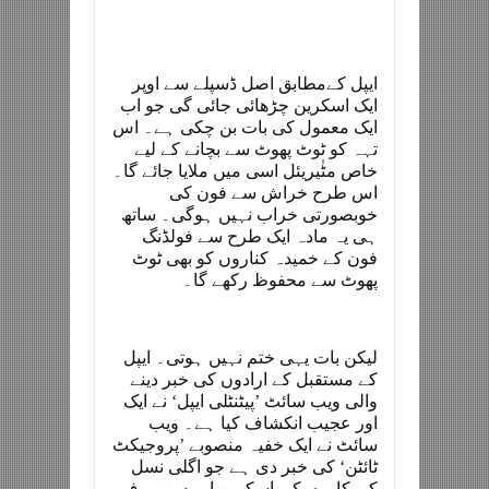
ایپل کےمطابق اصل ڈسپلے سے اوپر
ایک اسکرین چڑھائی جائی گی جو اب
ایک معمول کی بات بن چکی ہے۔ اس
تہہ کو ٹوٹ پھوٹ سے بچانے کے لیے
خاص مٹٰیریئل اسی میں ملایا جائے گا۔
اس طرح خراش سے فون کی
خوبصورتی خراب نہیں ہوگی۔ ساتھ
ہی یہ مادہ ایک طرح سے فولڈنگ
فون کے خمیدہ کناروں کو بھی ٹوٹ
پھوٹ سے محفوظ رکھے گا۔
لیکن بات یہی ختم نہیں ہوتی۔ ایپل
کے مستقبل کے ارادوں کی خبر دینے
والی ویب سائٹ ’پیٹنٹلی ایپل‘ نے ایک
اور عجیب انکشاف کیا ہے۔ ویب
سائٹ نے ایک خفیہ منصوبے ’پروجیکٹ
ٹائٹن‘ کی خبر دی ہے جو اگلی نسل
کی کاروں کی اسکرین اور سن روف