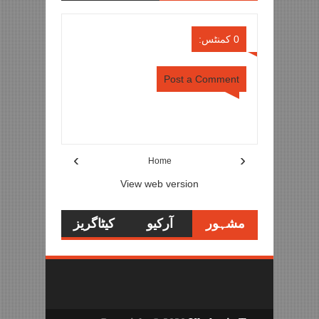
Comments
Comments
0 کمنٹس:
Post a Comment
Item Reviewed:
کیا اگلا آئی فون اپنے ٹوٹے اسکرین کی
مرمت خود کرسکے گا؟
Rating:
Reviewed By:
5
Danish Ali
›
‹
Home
View web version
مشہور
آرکیو
کیٹاگریز
تحاریر