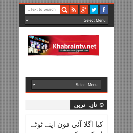
تازہ ترین
کیا اگلا آئی فون اپنے ٹوٹے