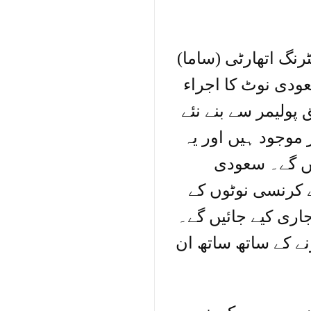
نگ اتھارٹی (ساما)
عودی نوٹ کا اجراء
پولیمر سے بنے نئے
موجود ہیں اور یہ
ں گے۔ سعودی
 مزید کہنا کہ 5 ریال کے کرنسی نوٹوں کے
اری کیے جائیں گے۔
ے کے ساتھ ساتھ ان