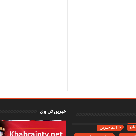
5
Reviewed By:
خبریں ٹی وی
تان
اہم خبریں