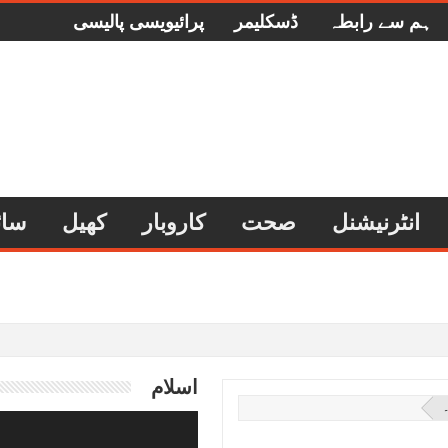
ہم سے رابطہ
ڈسکلیمر
پرائیویسی پالیسی
انٹرنیشنل
صحت
کاروبار
کھیل
سائ
اسلام
۔