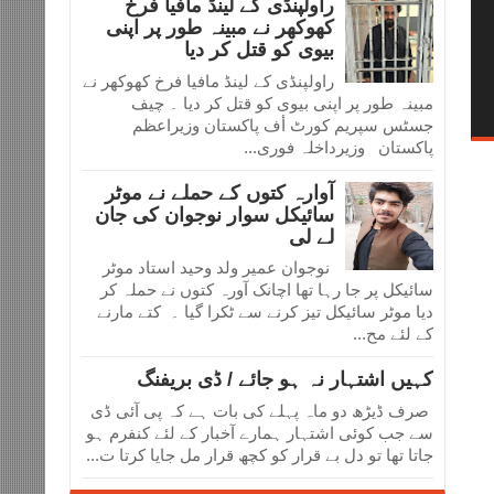
راولپنڈی کے لینڈ مافیا فرخ
کھوکھر نے مبینہ طور پر اپنی
بیوی کو قتل کر دیا
راولپنڈی کے لینڈ مافیا فرخ کھوکھر نے
مبینہ طور پر اپنی بیوی کو قتل کر دیا ۔ چیف
جسٹس سپریم کورٹ أف پاکستان وزیراعظم
پاکستان وزیرداخلہ فوری...
آوارہ کتوں کے حملے نے موٹر
سائیکل سوار نوجوان کی جان
لے لی
نوجوان عمیر ولد وحید استاد موٹر
سائیکل پر جا رہا تھا اچانک آورہ کتوں نے حملہ کر
دیا موٹر سائیکل تیز کرنے سے ٹکرا گیا ۔ کتے مارنے
کے لئے مح...
کہیں اشتہار نہ ہو جائے / ڈی بریفنگ
صرف ڈیڑھ دو ماہ پہلے کی بات ہے کہ پی آئی ڈی
سے جب کوئی اشتہار ہمارے آخبار کے لئے کنفرم ہو
جاتا تھا تو دل بے قرار کو کچھ قرار مل جایا کرتا ت...