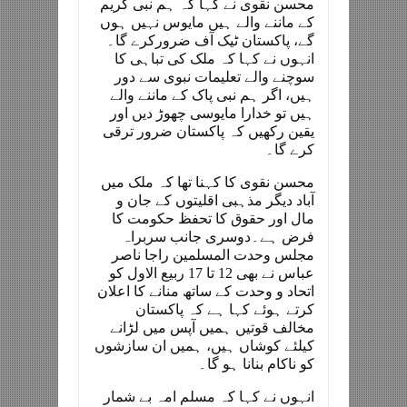
محسن نقوی نے کہا کہ ہم نبی کریم
کے ماننے والے ہیں مایوس نہیں ہوں
گے، پاکستان ٹیک آف ضرورکرے گا۔
انہوں نے کہا کہ ملک کی تباہی کا
سوچنے والے تعلیمات نبوی سے دور
ہیں، اگر ہم نبی پاک کے ماننے والے
ہیں تو خدارا مایوسی چھوڑ دیں اور
یقین رکھیں کہ پاکستان ضرور ترقی
کرے گا۔
محسن نقوی کا کہنا تھا کہ ملک میں
آباد دیگر مذہبی اقلیتوں کے جان و
مال اور حقوق کا تحفظ حکومت کا
فرض ہے۔دوسری جانب سربراہ
مجلس وحدت المسلمین راجا ناصر
عباس نے بھی 12 تا 17 ربیع الاول کو
اتحاد و وحدت کے ساتھ منانے کا اعلان
کرتے ہوئے کہا ہے کہ پاکستان
مخالف قوتیں ہمیں آپس میں لڑانے
کیلئے کوشاں ہیں، ہمیں ان سازشوں
کو ناکام بنانا ہو گا۔
انہوں نے کہا کہ مسلم امہ بے شمار