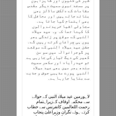
شہر کی گلیوں اور شاہراہوں
پر مسجد نبوی سمیت دیگر مقدس
مقامات کے دلکش ماڈلز بھی
بنائے جاتے ہیں اور محافل کا
بھی اہتمام کیا جاتا ہے۔
سجاوٹی اشیا خریدنے والوں
کا کہنا تھا کہ وہ عید میلاد
النبی کے موقع پر زندگی بھر
یوں ہی چراغاں کرتے رہیں گے۔
جشن عید میلاد النبی کے موقعے
پر گوجرانوالہ میں سو من
کھیر کی دیگ تیار کی جارہی ہے
تو حیدرآباد اور سکھر سمیت
سندھ بھر میں بھی عید میلاد
النبی پورے مذہبی جوش و جذبے
سے منایا جارہا ہے۔
لاہورمیں عید میلاد النبی کے حوالے
سے محکمہ اوقاف کےزیراہتمام
رحمت اللعالمین کانفرنس سے خطاب
کرتے ہوئے نگران وزیراعلیٰ پنجاب