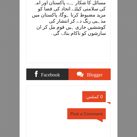
مسائل کا شکار ہے، پاکستان اور امہ
کی سلامتی کیلئے اتحاد کی فضا کو
مزید مضبوط کرنا ہوگا، پاکستان میں
مذہبی رنگ دے کر انتشار کی
کوششیں جاری ہیں قوم مل کر ان
سازشوں کو ناکام بنائے گی۔
Facebook
Blogger
Comments
Comments
0 کمنٹس:
Post a Comment
Item Reviewed:
ملک بھر میں آج عید
میلادالنبی مذہبی عقیدت و احترام سے
منائی جا رہی ہے
Rating:
Reviewed By:
5