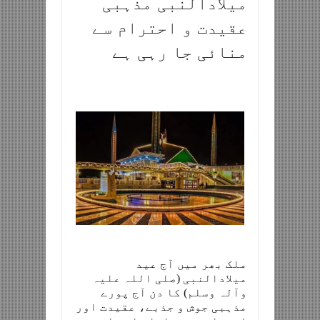
میلادالنبی مذہبی
عقیدت و احترام سے
منائی جا رہی ہے
ملک بھر میں آج عید
میلادالنبی (صلی اللہ علیہ
وآلہ وسلم) کا دن آج پورے
مذہبی جوش و جذبے، عقیدت اور