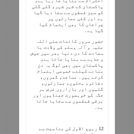
احترام سے منایا جا رہا ہے،
پاکستان کے شہر شہر، گلی گلی
کو سبز قمقوں سے سجا دیا گیا
ہے اور کئی عمارتوں پر
چراغاں کا بھی اہتمام کیا
گیا ہے۔
حضور سرور کائنات صلی اللہ
علیہ و آلہ وسلم کی ولادت با
سعادت کا دن دنیا بھر میں جوش
و جذبے سے منایا جاتا ہے،
پاکستان میں بھی لوگ یہ دن
منانے کیلئے خصوصی اہتمام
کرتے ہیں۔ مساجد، گھروں،
دفاتر، محلوں، عمارتوں،
گلیوں اور بازاروں غرض ہر
جگہ کو خوبصورت جھنڈیوں اور
برقی قمقموں سے سجایا جاتا
ہے۔
12 ربیع الاول کی مناسبت سے