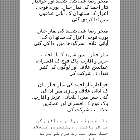
میجر رضا علی شاہ شہید اور حوالدار
نثار احمد کی نماز جنازہ پورے فوجی
اعزاز کے ساتھ ان کے آبائی علاقوں
میں ادا کردی گئی
میجر رضا علی شہید کی نماز جنازہ
پورے فوجی اعزاز کے ساتھ ان کے
آبائی علاقے سرگودھا میں ادا کی گئی
نماز جنازہ میں شہید کے اہلخانہ،
عزیز و اقارب، پاک فوج کے افسران،
عمائدینِ علاقہ اور لوگوں کی کثیر
تعداد نے شرکت کی
حوالدار نثار احمد کی نماز جنازہ ان
کے آبائی علاقے وہاڑی میں ادا کی
گئی جس میں اہلخانہ، عزیز و اقارب،
پاک فوج کے افسران اور عمائدینِ
علاقہ نے شرکت کی
پاک فوج کے بہادر جوانوں کی
یہ قربانیاں دہشتگردی کیخلاف
جنگ میں ہمارے عزم کو مزید
مضبوط کرتی ہیں