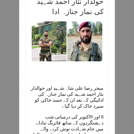
حولدار نثار احمد شہید
کی نماز جنازہ ادا
میجر رضا علی شاہ شہید اور حوالدار
نثار احمد شہید کی نماز جنازہ کی
ادائیگی کے بعد ان کے جسد خاکی کو
سپرد خاک کر دیا گیا ،
8 اور 9اکتوبر کی درمیانی شب
دہشتگردوں کے ساتھ فائرنگ تبادلے
میں جام شہادت نوش کرنے والے