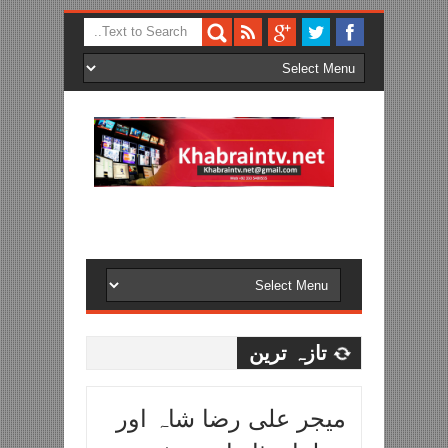
تازہ ترین
میجر علی رضا شاہ اور