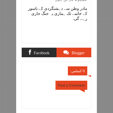
مادر وطن سے دہشتگردی کے ناسور
کے خاتمے تک ہماری یہ جنگ جاری
رہے گی.
Facebook
Blogger
Comments
Comments
0 کمنٹس:
Post a Comment
Item Reviewed:
میجر علی رضا شاہ اور حولدار نثار
احمد شہید کی نماز جنازہ ادا
Rating:
Reviewed
5
By:
sportstimesisb