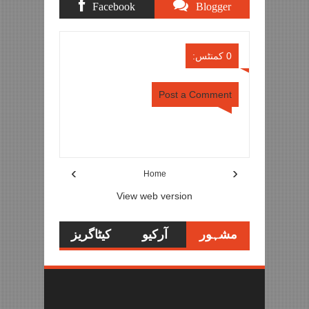
Facebook
Blogger
Comments
Comments
0 کمنٹس:
Post a Comment
Item Reviewed:
کرکٹ ورلڈ کپ، کوہلی کی شاندار
بیٹنگ، نیوزی لینڈ کو شکست، بھارت کی مسلسل 5ویں
جیت
Rating:
sportstimesisb
Reviewed By:
5
›
‹
Home
View web version
مشہور
آرکیو
کیٹاگریز
تحاریر