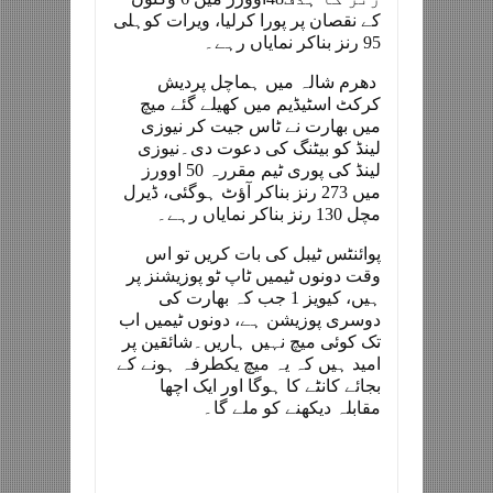
کے نقصان پر پورا کرلیا، ویرات کوہلی
95 رنز بناکر نمایاں رہے۔
دھرم شالہ میں ہماچل پردیش
کرکٹ اسٹیڈیم میں کھیلے گئے میچ
میں بھارت نے ٹاس جیت کر نیوزی
لینڈ کو بیٹنگ کی دعوت دی۔نیوزی
لینڈ کی پوری ٹیم مقررہ 50 اوورز
میں 273 رنز بناکر آؤٹ ہوگئی، ڈیرل
مچل 130 رنز بناکر نمایاں رہے۔
پوائنٹس ٹیبل کی بات کریں تو اس
وقت دونوں ٹیمیں ٹاپ ٹو پوزیشنز پر
ہیں، کیویز 1 جب کہ بھارت کی
دوسری پوزیشن ہے، دونوں ٹیمیں اب
تک کوئی میچ نہیں ہاریں۔شائقین پر
امید ہیں کہ یہ میچ یکطرفہ ہونے کے
بجائے کانٹے کا ہوگا اور ایک اچھا
مقابلہ دیکھنے کو ملے گا۔