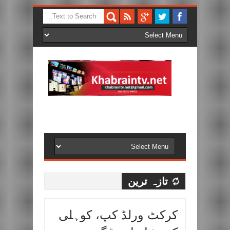
تازہ ترین
کرکٹ ورلڈ کپ، کوہلی