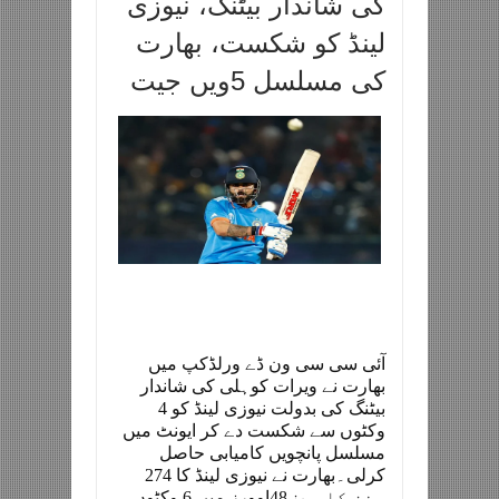
کی شاندار بیٹنگ، نیوزی
لینڈ کو شکست، بھارت
کی مسلسل 5ویں جیت
آئی سی سی ون ڈے ورلڈکپ میں
بھارت نے ویرات کوہلی کی شاندار
بیٹنگ کی بدولت نیوزی لینڈ کو 4
وکٹوں سے شکست دے کر ایونٹ میں
مسلسل پانچویں کامیابی حاصل
کرلی۔
بھارت نے نیوزی لینڈ کا 274
رنز کا ہدف48اوورز میں 6 وکٹوں