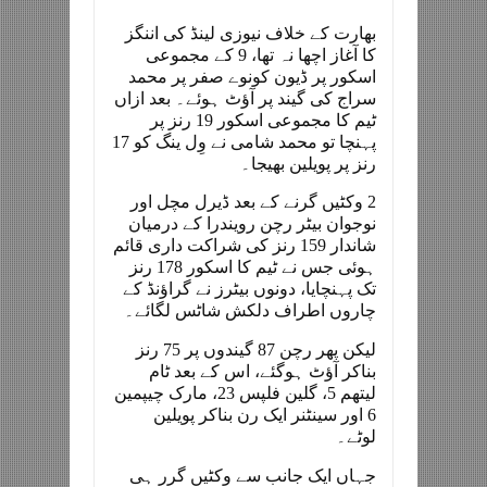
بھارت کے خلاف نیوزی لینڈ کی اننگز
کا آغاز اچھا نہ تھا، 9 کے مجموعی
اسکور پر ڈیون کونوے صفر پر محمد
سراج کی گیند پر آؤٹ ہوئے۔ بعد ازاں
ٹیم کا مجموعی اسکور 19 رنز پر
پہنچا تو محمد شامی نے وِل ینگ کو 17
رنز پر پویلین بھیجا۔
2 وکٹیں گرنے کے بعد ڈیرل مچل اور
نوجوان بیٹر رچن رویندرا کے درمیان
شاندار 159 رنز کی شراکت داری قائم
ہوئی جس نے ٹیم کا اسکور 178 رنز
تک پہنچایا، دونوں بیٹرز نے گراؤنڈ کے
چاروں اطراف دلکش شاٹس لگائے۔
لیکن پھر رچن 87 گیندوں پر 75 رنز
بناکر آؤٹ ہوگئے، اس کے بعد ٹام
لیتھم 5، گلین فلپس 23، مارک چیپمین
6 اور سینٹنر ایک رن بناکر پویلین
لوٹے۔
جہاں ایک جانب سے وکٹیں گرر ہی