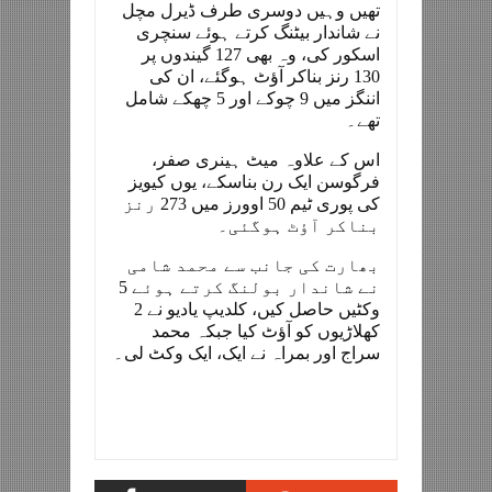
تھیں وہیں دوسری طرف ڈیرل مچل
نے شاندار بیٹنگ کرتے ہوئے سنچری
اسکور کی، وہ بھی 127 گیندوں پر
130 رنز بناکر آؤٹ ہوگئے، ان کی
اننگز میں 9 چوکے اور 5 چھکے شامل
تھے۔
اس کے علاوہ میٹ ہینری صفر،
فرگوسن ایک رن بناسکے، یوں کیویز
کی پوری ٹیم 50 اوورز میں 273 رنز
بناکر آؤٹ ہوگئی۔
بھارت کی جانب سے محمد شامی
نے شاندار بولنگ کرتے ہوئے 5
وکٹیں حاصل کیں، کلدیپ یادیو نے 2
کھلاڑیوں کو آؤٹ کیا جبکہ محمد
سراج اور بمراہ نے ایک، ایک وکٹ لی۔