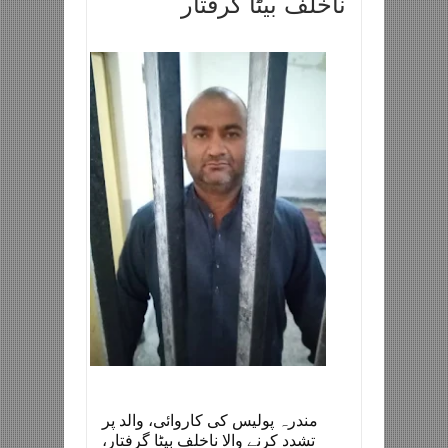
ناخلف بیٹا گرفتار
مندرہ پولیس کی کاروائی، والد پر
تشدد کرنے والا ناخلف بیٹا گرفتار،