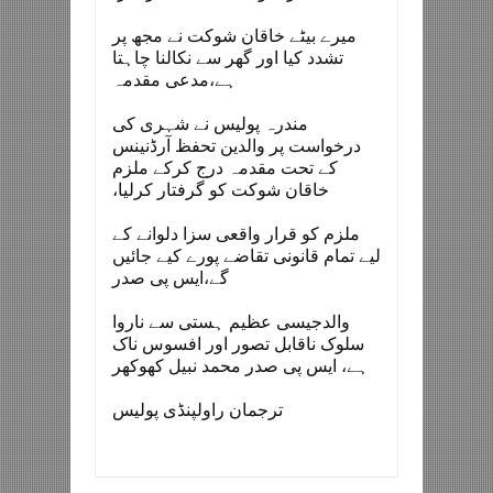
میرے بیٹے خاقان شوکت نے مجھ پر
تشدد کیا اور گھر سے نکالنا چاہتا
ہے،مدعی مقدمہ
مندرہ پولیس نے شہری کی
درخواست پر والدین تحفظ آرڈنینس
کے تحت مقدمہ درج کرکے ملزم
خاقان شوکت کو گرفتار کرلیا،
ملزم کو قرار واقعی سزا دلوانے کے
لیے تمام قانونی تقاضے پورے کیے جائیں
گے،ایس پی صدر
والدجیسی عظیم ہستی سے ناروا
سلوک ناقابل تصور اور افسوس ناک
ہے، ایس پی صدر محمد نبیل کھوکھر
ترجمان راولپنڈی پولیس