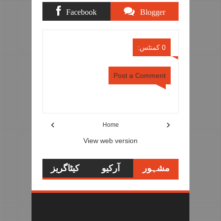
Facebook
Blogger
Comments
Comments
0 کمنٹس:
Post a Comment
Item Reviewed:
والد پر تشدد کرنے والا ناخلف بیٹا
گرفتار
Rating:
Danish Ali
Reviewed By:
5
›
‹
Home
View web version
مشہور
آرکیو
کیٹاگریز
تحاریر