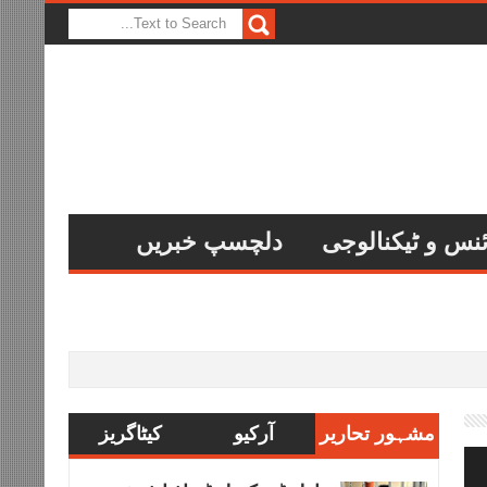
نس و ٹیکنالوجی
دلچسپ خبریں
مشہور تحاریر
آرکیو
کیٹاگریز