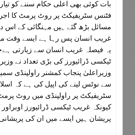
بات کوئی بھی اعلی حکام سننے کو تیار ن
فٹنس سٹریفیکٹ پر روٹ پرمٹ کا اجرا
مسائل بڑھ گئے ہیں مہنگائی کے اس د
غریب انسان پس رہا ہے ایسے وقت می
یہ فیصلہ غریب انسان سے زیارتی ہے
ٹیکسی ڈرائیورز کی بڑی تعداد نے وزیر
وزیراعلیٰ پنجاب کمشنر راولپنڈی سمی
سے نوٹس لینے کی اپیل کی ہے کہ اسلا
سٹریفیکٹ پر راولپنڈی میں روٹ پرمٹ ک
کیونکہ غریب ٹیکسی ڈرائیورز اوبراور 
پریشان ہیں ایسے میں ان کی پریشانی ک