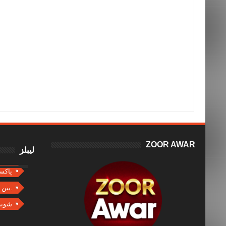
Item Reviewed:
اسلام آباد پبلک ٹرانسپورٹ کا روٹ پرمٹ اسلام آباد کے فٹنس سر
سینکڑوں ٹیکسی ڈرائیورز پریشان
Rating:
sportstimesisb
Reviewed By:
5
ZOOR AWAR
لیبلز
پاکس
بین الاقوامی.
شوبز