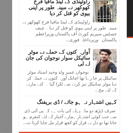
راولپنڈی کے لینڈ مافیا فرخ
کھوکھر نے مبینہ طور پر اپنی
بیوی کو قتل کر دیا
راولپنڈی کے لینڈ مافیا فرخ کھوکھر نے
مبینہ طور پر اپنی بیوی کو قتل کر دیا ۔ چیف
جسٹس سپریم کورٹ أف پاکستان وزیراعظم
پاکستان وزیرداخلہ فوری...
آوارہ کتوں کے حملے نے موٹر
سائیکل سوار نوجوان کی جان
لے لی
نوجوان عمیر ولد وحید استاد موٹر
سائیکل پر جا رہا تھا اچانک آورہ کتوں نے حملہ کر
دیا موٹر سائیکل تیز کرنے سے ٹکرا گیا ۔ کتے مارنے
کے لئے مح...
کہیں اشتہار نہ ہو جائے / ڈی بریفنگ
صرف ڈیڑھ دو ماہ پہلے کی بات ہے کہ پی آئی ڈی
سے جب کوئی اشتہار ہمارے آخبار کے لئے کنفرم ہو
جاتا تھا تو دل بے قرار کو کچھ قرار مل جایا کرتا ت...