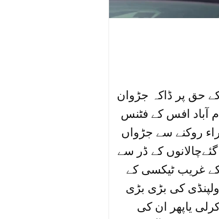
ے حق پر ڈاکہ جڑوان
 آباد افس کے فٹنس
اء روکنے سے جڑواں
ئےچالانوں کے ڈر سے
ے غریب ٹیکسی کے
اولپنڈی کی بڑی بڑی
رلی یاپھر ان کی