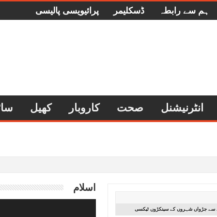
ہم سے رابطہ
ڈسکلیمر
پرائیویسی پالیسی
انٹرنیشنل
صحت
کاروبار
کھیل
سائ
اسلام
ونے سے جڑواں شہروں کے سینکڑوں ٹیکسی