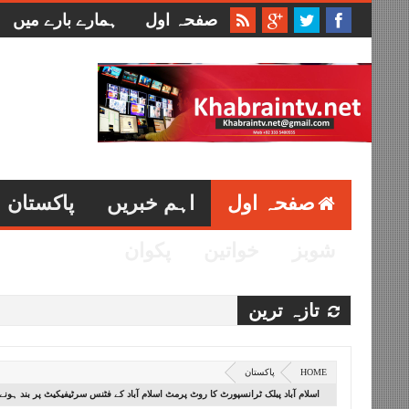
صفحہ اول
ہمارے بارے میں
صفحہ اول
اہم خبریں
پاکستان
شوبز
خواتین
پکوان
تازہ ترین
HOME
پاکستان
اسلام آباد پبلک ٹرانسپورٹ کا روٹ پرمٹ اسلام آباد کے فٹنس سرٹیفیکیٹ پر بند ہ