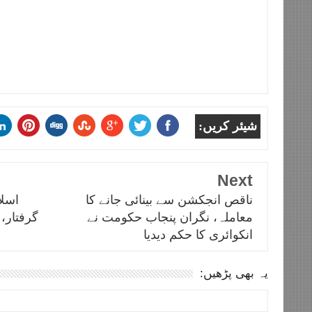
شیئر کریں:
Next
ناقص انجکشن سے بینائی جانے کا
اسلا
معاملہ، نگران پنجاب حکومت نے
گرفتار،
انکوائری کا حکم دیدیا
یہ بھی پڑھیں: