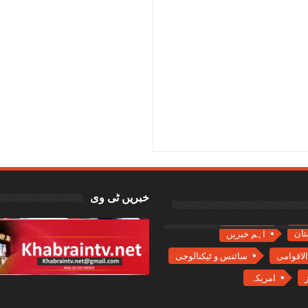
ٹیفیکیٹ پر بند ہونے سے جڑواں شہروں کے
خبریں ٹی وی
تان
اہم خبریں
سائنس و ٹیکنالوجی
امریکہ