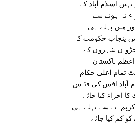
ہیں اسلام آباد کے
ء نہ ہونے سے
ور میں پہلے ہی
ں پنجاب حکومت کا
جڑواں شہروں کے
اعظم پاکستان
ٹ تمام اعلی حکام
م آباد افس کی فٹنس
ا اجراء کیا جائے
کریم انے سے پہلے ہی
و کم کیا جائے