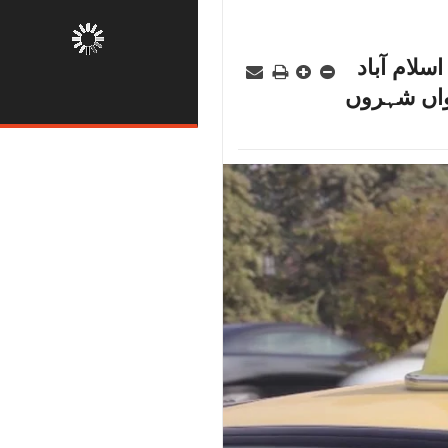
سلام آباد
واں شہروں