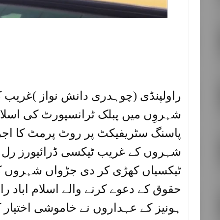
راولپنڈی (چوہدری دانش نواز )غریب ک
شہروِں میں پبلک ٹرانسپورٹ کی اسلام
پاسنگ سٹریفیکٹ پر روٹ پرمٹ کا اجر
شہروں کے غریب ٹیکسی ڈرائیورز رل گ
ٹیکسیاں کھڑی کر دی جڑواں شہروں ک
حقوق کے دعوے کرنے والے اسلام اباد ر
ہونیز کے عہداروں نے خاموشی اختیار ک