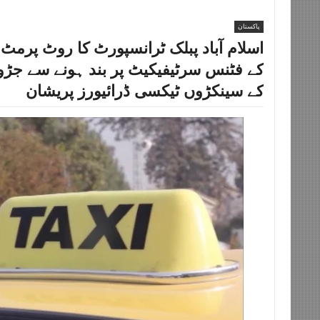
ڈرائیورز پریشان
پاکستان
اسلام آباد پبلک ٹرانسپورٹ کا روٹ پرمٹ ا
کے فٹنس سرٹیفیکیٹ پر بند ہونے سے جڑ
کے سینکڑوں ٹیکسی ڈرائیورز پریشان