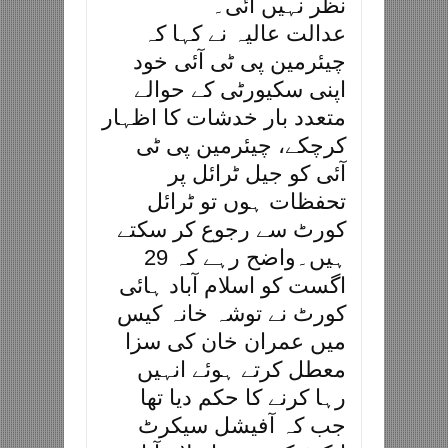
نظر نہیں آئی۔
عدالت عالیہ نے کہا کہ
چیئرمین پی ٹی آئی خود
اپنی سکیورٹی کے حوالے
متعدد بار خدشات کا اظہار
کرچکے، چیئرمین پی ٹی
آئی کو جیل ٹرائل پر
تحفظات ہوں تو ٹرائل
کورٹ سے رجوع کر سکتے
ہیں۔واضح رہے کہ 29
اگست کو اسلام آباد ہائی
کورٹ نے توشہ خانہ کیس
میں عمران خان کی سزا
معطل کرتے ہوئے انہیں
رہا کرنے کا حکم دیا تھا
جب کہ آفیشل سیکرٹ