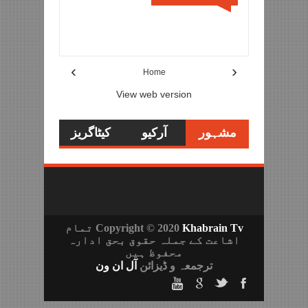
Item Reviewed:
عمران خان کو جیل ٹرائل کے
خلاف خصوصی عدالت سے رجوع کرنے کی ہدایت
Rating:
5
Reviewed By:
sportstimesisb
›
‹
Home
View web version
مشہور
آرکیو
کیٹاگریز
تحاریر
Khabrain Tv
Copyright © 2020
تمام
اشاعت کے جملہ حقوق بحق ادارہ
محفوظ ہیں
ترجمعہ و ڈیزائن
آل ان ون