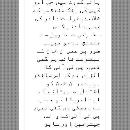
ہائی کورٹ میں جج اور
کیس کی اٹک منتقلی کے
خلاف درخواست دائر کی
تھی۔سائفر کیس
سفارتی دستاویز سے
متعلق ہے جو مبینہ
طور پر عمران خان کے
قبضے سے غائب ہو گئی
تھی، پی ٹی آئی کا
الزام ہے کہ اس سائفر
میں عمران خان کو
اقتدار سے ہٹانے کے
لیے امریکا کی جانب
سے دھمکی دی گئی تھی،
پی ٹی آئی کے وائس
چیئرمین اور سابق