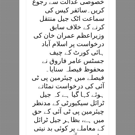
خصوصی عدالت سے رجوع
کریں۔سائفر کیس کی
سماعت اٹک جیل منتقل
کرنے کے خلاف سابق
وزیراعظم عمران خان کی
درخواست پر اسلام آباد
ہائی کورٹ کے چیف
جسٹس عامر فاروق نے
محفوظ فیصلہ سنایا۔
فیصلے میں چیئرمین پی ٹی
آئی کی درخواست نمٹاتے
ہوئے کہا گیا ہے کہ جیل
ٹرائل سیکیورٹی کے مدنظر
چیئرمین پی ٹی آئی کے حق
میں ہے، بظاہر جیل ٹرائل
کے معاملے پر کوئی بد نیتی