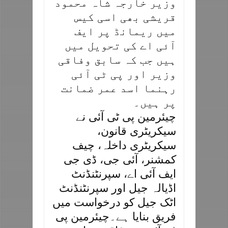
وزیر خارجہ شاہ محمود
قریشی بھی اسی کیس
میں ریمانڈ پر ایف
آئی اے کی تحویل میں
ہیں جب کہ سابق وفاقی
وزیر اور پی ٹی آئی
رہنما اسد عمر ضمانت
پر ہیں۔
چیئرمین پی ٹی آئی نے
سیکریٹری قانون،
سیکریٹری داخلہ، چیف
کمشنر، آئی جی، ڈی جی
ایف آئی اے، سپرنٹنڈنٹ
اڈیالہ جیل اور سپرنٹنڈنٹ
اٹک جیل کو درخواست میں
فریق بنایا ہے۔چیئرمین پی