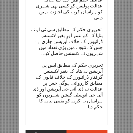
عدالت پولیس کو کسی بھی شہری
کو ہراساں کرنے کی اجازت نہیں
دیتی۔
تحریری حکم کے مطابق سی ٹی او نے
بتایا کہ کم عمر اور بغیر لائسنس
ڈرائیورز کے خلاف آپریشن جاری ہے
جس کے نتیجے میں بڑی تعداد میں
شہریوں نے لائسنس حاصل کیے۔
تحریری حکم کے مطابق ایس پی
آپریشن نے بتایا کہ بغیر لائسنس
گرفتار ڈرائیورز کے خلاف قانون کے
مطابق کارروائی ہوگی جس پر
عدالت نے ڈی آئی جی آپریشن اور ڈی
آئی جی انوسٹی گیشن شہریوں کو
ہراساں نہ کرنے کو یقینی بنانے کا
حکم دیا