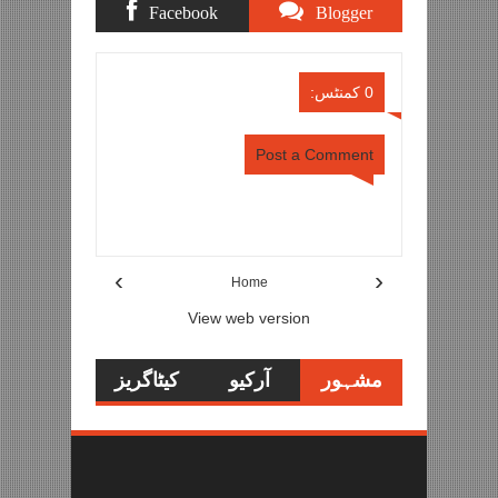
Facebook
Blogger
Comments
Comments
0 کمنٹس:
Post a Comment
Item Reviewed:
لاہور ہائیکورٹ کا پولیس اہلکاروں
کو شہریوں کو لائسنس کے نام پر ہراساں نہ کرنے کا
حکم
Rating:
Danish Ali
Reviewed By:
5
›
‹
Home
View web version
مشہور
آرکیو
کیٹاگریز
تحاریر