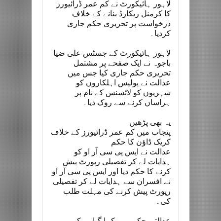
لاہور ہائیکورٹ نے کم عمر ڈرائیورز
کا کرمنل ریکارڈ بنانے کے خلاف
درخواست پر تحریری حکم جاری
کردیا۔
لاہور ہائیکورٹ کے جسٹس علی ضیا
باجوہ نے ایک صفحے پر مشتمل
تحریری حکم جاری کیا جس میں
عدالت نے پولیس اہلکاروں کو
شہریوں کو لائسنس کے نام پر
ہراساں کرنے سے روک دیا۔
یہ بھی پڑھیں
پنجاب میں کم عمر ڈرائیورز کے خلاف
کریک ڈاؤن کا حکم
عدالت نے ایس پی سی آر او کو
ہدایات لے کر تفصیلی رپورٹ پیش
کرنے کا حکم دیا اور ایس پی سی آر او
نے افسران سے ہدایات لے کر تفصیلی
رپورٹ پیش کرنے کی مہلت طلب
کی۔
عدالتی حکم میں کہا گیا ہےکہ