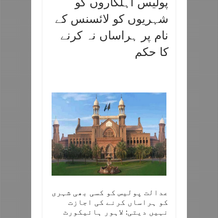
پولیس اہلکاروں کو
شہریوں کو لائسنس کے
نام پر ہراساں نہ کرنے
کا حکم
عدالت پولیس کو کسی بھی شہری
کو ہراساں کرنے کی اجازت
نہیں دیتی: لاہور ہائیکورٹ